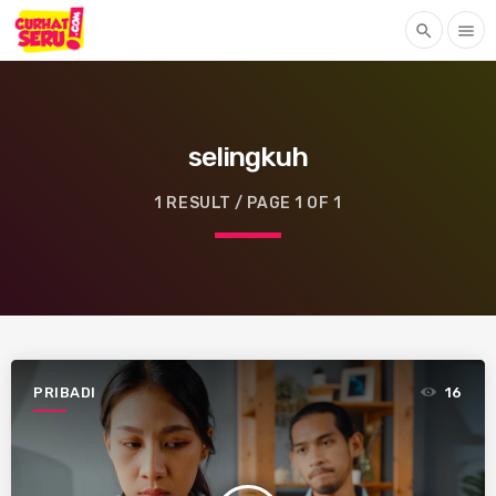
search
menu
selingkuh
1 RESULT / PAGE 1 OF 1
PRIBADI
16