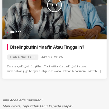
insert_link
PRIBADI
Diselingkuhin! Maafin Atau Tinggalin?
HANA NAFTALI
MAY 27, 2025
Katanya, selingkuh itu pilihan. Tapi ketika kita diselingkuhi, apakah
memaafkan juga tetap sebuah pilihan – atau sebuah keharusan? Marah […]
Apa Anda ada masalah?
Mau cerita, tapi tidak tahu kepada siapa?