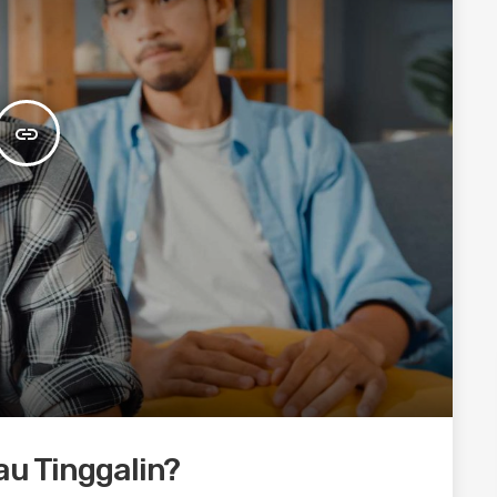
insert_link
au Tinggalin?