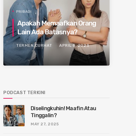
PRIBADI
Apakah Memaafkan Orang
Lain Ada Batasnya?
TERMEN.CURHAT
APRIL 6, 2023
PODCAST TERKINI
Diselingkuhin! Maafin Atau
Tinggalin?
MAY 27, 2025