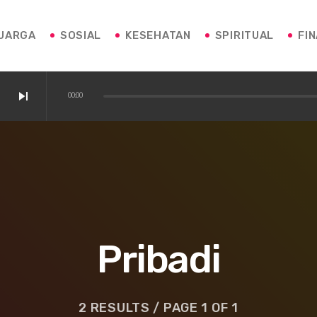
UARGA
SOSIAL
KESEHATAN
SPIRITUAL
FI
skip_next
00:00
Pribadi
2 RESULTS / PAGE 1 OF 1