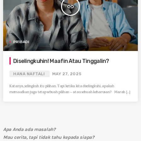
insert_link
PRIBADI
Diselingkuhin! Maafin Atau Tinggalin?
HANA NAFTALI
MAY 27, 2025
Katanya, selingkuh itu pilihan. Tapi ketika kita diselingkuhi, apakah
memaafkan juga tetap sebuah pilihan – atau sebuah keharusan? Marah […]
Apa Anda ada masalah?
Mau cerita, tapi tidak tahu kepada siapa?