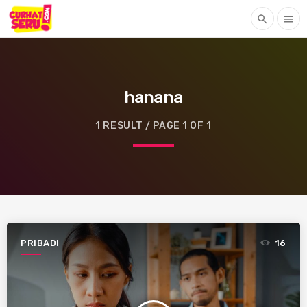
search
menu
hanana
1 RESULT / PAGE 1 OF 1
PRIBADI
16