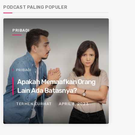
PODCAST PALING POPULER
PRIBADI
PRIBADI
Apakah Memaafkan Orang
Lain Ada Batasnya?
TERMEN.CURHAT
APRIL 6, 2023