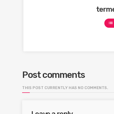
term
list
Post comments
THIS POST CURRENTLY HAS NO COMMENTS.
Leave a reply