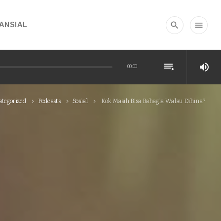
NANSIAL
search
menu
playlist_play
volume_up
00:00
tegorized
Podcasts
Sosial
Kok Masih Bisa Bahagia Walau Dihina?
keyboard_arrow_right
keyboard_arrow_right
keyboard_arrow_right