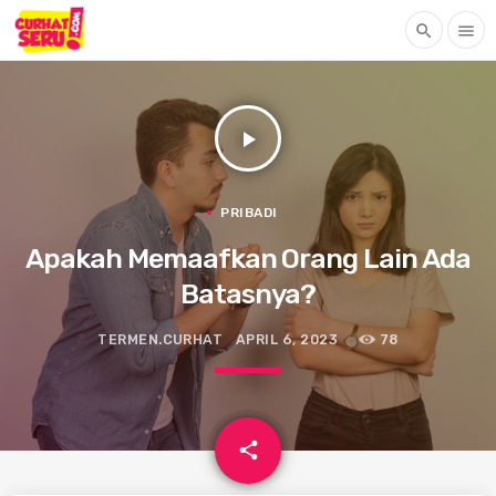
search
menu
play_arrow
PRIBADI
Apakah Memaafkan Orang Lain Ada
Batasnya?
TERMEN.CURHAT
APRIL 6, 2023
78
email
share