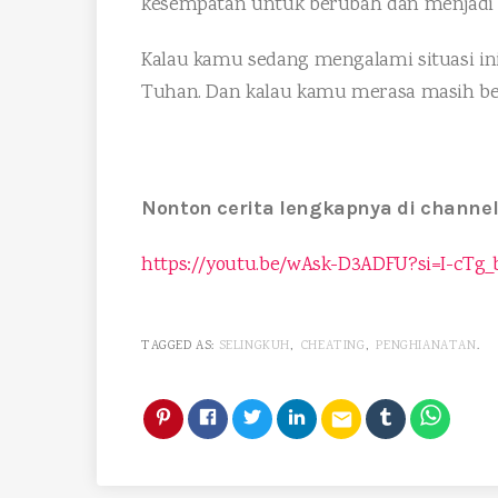
kesempatan untuk berubah dan menjadi pr
Kalau kamu sedang mengalami situasi ini
Tuhan. Dan kalau kamu merasa masih be
Nonton cerita lengkapnya di channel
https://youtu.be/wAsk-D3ADFU?si=I-cTg_
TAGGED AS:
SELINGKUH
,
CHEATING
,
PENGHIANATAN
.
email