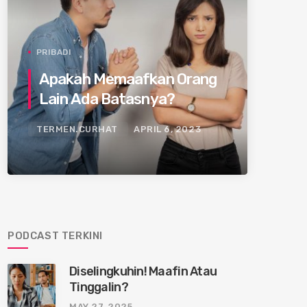
PRIBADI
Apakah Memaafkan Orang
Lain Ada Batasnya?
TERMEN.CURHAT
APRIL 6, 2023
PODCAST TERKINI
Diselingkuhin! Maafin Atau
Tinggalin?
MAY 27, 2025