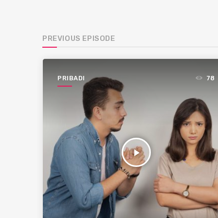
PREVIOUS EPISODE
PRIBADI
78
play_arrow