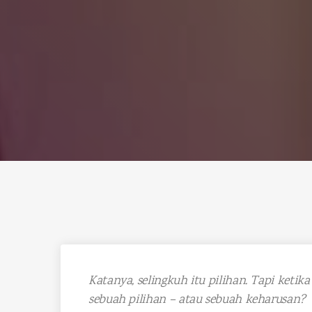
Katanya, selingkuh itu pilihan. Tapi ketik
sebuah pilihan – atau sebuah keharusan?