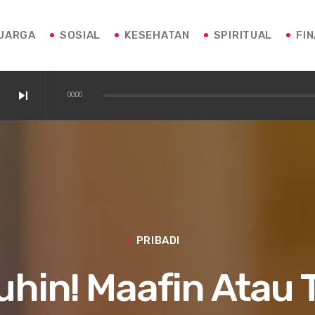
UARGA
SOSIAL
KESEHATAN
SPIRITUAL
FI
skip_next
00:00
PRIBADI
uhin! Maafin Atau 