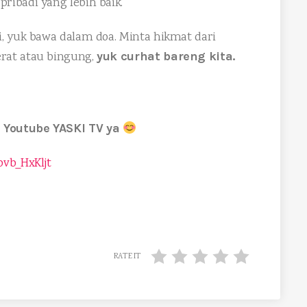
ibadi yang lebih baik.
, yuk bawa dalam doa. Minta hikmat dari
rat atau bingung,
yuk curhat bareng kita.
 Youtube YASKI TV ya
bvb_HxKljt
RATE IT