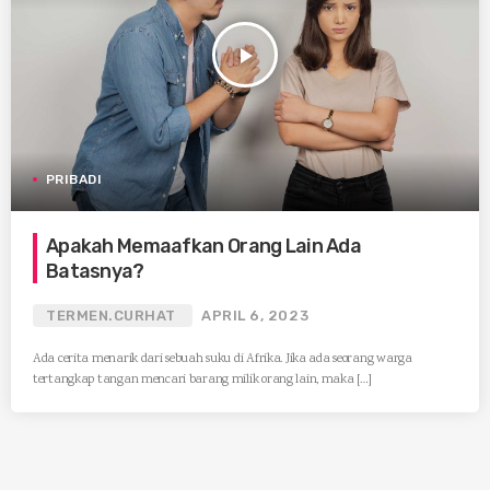
play_arrow
PRIBADI
Apakah Memaafkan Orang Lain Ada
Batasnya?
TERMEN.CURHAT
APRIL 6, 2023
Ada cerita menarik dari sebuah suku di Afrika. Jika ada seorang warga
tertangkap tangan mencari barang milik orang lain, maka […]