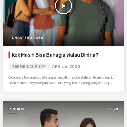
play_arrow
UNCATEGORIZED
Kok Masih Bisa Bahagia Walau Dihina?
TERMEN.CURHAT
APRIL 6, 2023
Coba Anda bayangkan, ada orang yang dihina, direndahkan tetapi orang ini
tidak membalasnya dengan kata-kata yang kasar. Orang yang dihina […]
PRIBADI
78